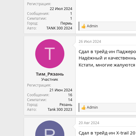
Регистрация
22 Июл 2024
Сообщения
1
Симпатии
1
Город
Пермь
Admin
С
Авто
TANK 300 2024
и
м
26 Июл 2024
п
Т
а
Сдал в трейд-ин Паджеро-
т
и
Надёжный и качественный
и
Кстати, многие жалуются
:
Тим_Рязань
Участник
Регистрация
21 Июн 2024
Сообщения
16
Симпатии
14
Город
Рязань
Admin
С
Авто
Tank 300 2023
и
м
20 Авг 2024
п
R
а
Сдал в трейд-ин X-trail 20
т