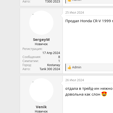
С
Авто
Т300 2023
и
м
25 Июл 2024
п
а
Продал Honda CR-V 1999 г
т
и
и
:
SergeyM
Новичок
Регистрация
17 Апр 2024
Сообщения
8
Симпатии
1
Город
Kostanay
Admin
С
Авто
Tank 300 2024
и
м
26 Июл 2024
п
а
отдала в трейд-ин нежно 
т
и
довольна как слон
и
:
Venik
Новичок