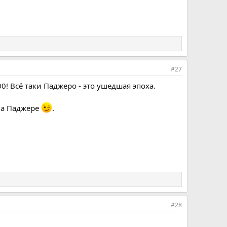
#27
0! Всё таки Паджеро - это ушедшая эпоха.
 на Паджере
.
#28