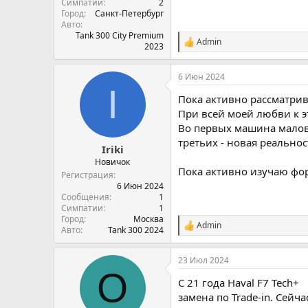
Симпатии
2
Город
Санкт-Петербург
Авто
Tank 300 City Premium
Admin
С
2023
и
м
6 Июн 2024
п
I
а
Пока активно рассматрива
т
и
При всей моей любви к э
и
Во первых машина малова
:
третьих - новая реально
Iriki
Новичок
Пока активно изучаю фор
Регистрация
6 Июн 2024
Сообщения
1
Симпатии
1
Город
Москва
Admin
С
Авто
Tank 300 2024
и
м
23 Июл 2024
п
O
а
C 21 года Haval F7 Tech+
т
и
замена по Trade-in. Сейч
и