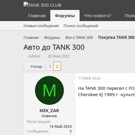
Главная
Форумы
Что нового?
Пол
Новые сообщения
Поиск сообщений
Главная
Форумы
Все о TANK 300
Покупка TANK 300
Авто до TANK 300
А
Д
Admin
28 Фев 2022
в
а
Назад
1
2
т
т
о
а
р
н
17 Май 2024
т
а
M
На TANK 300 пересел с FO
е
ч
м
а
Cherokee XJ 1989 г -куль
ы
л
а
MIK_ZAR
Новичок
Регистрация
16 Май 2024
Сообщения
5