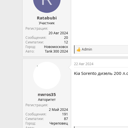
и
и
:
Ratabubi
Участник
Регистрация
20 Авг 2024
Сообщения
20
Симпатии
12
Город
Новомосковск
Admin
С
Авто
Tank 300 2024
и
м
22 Авг 2024
п
а
Kia Sorento дизель 200 л
т
и
и
:
nwros35
Авторитет
Регистрация
2 Май 2024
Сообщения
191
Симпатии
87
Город
Череповец
Авто