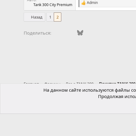
Admin
С
Tank 300 City Premium
и
м
Назад
1
2
п
а
т
Vkontakte
Facebook
Bluesky
WhatsApp
Telegram
Электро
Поделиться:
и
и
:
Главная
Форумы
Все о TANK 300
Покупка TANK 300
На данном сайте используются файлы coo
Продолжая испол
Russian (RU)
®
Локализация от xenForo.Info