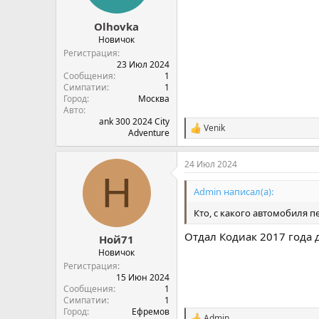
:
Olhovka
Новичок
Регистрация
23 Июл 2024
Сообщения
1
Симпатии
1
Город
Москва
Авто
ank 300 2024 City
Venik
С
Adventure
и
м
24 Июл 2024
п
Н
а
т
Admin написал(а):
и
и
Кто, с какого автомобиля п
:
Отдал Кодиак 2017 года 
Ной71
Новичок
Регистрация
15 Июн 2024
Сообщения
1
Симпатии
1
Город
Ефремов
Admin