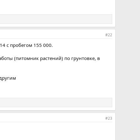
#22
14 с пробегом 155 000.
аботы (питомник растений) по грунтовке, в
 другим
#23