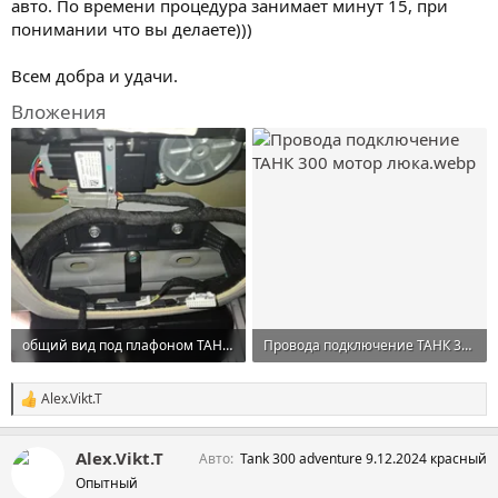
авто. По времени процедура занимает минут 15, при
понимании что вы делаете)))
Всем добра и удачи.
Вложения
общий вид под плафоном ТАНК 300.webp
Провода подключение ТАНК 300 мотор люка.webp
154,6 KB · Просмотры: 244
67,5 KB · Просмотры: 250
Alex.Vikt.T
С
и
м
Alex.Vikt.T
Авто
Tank 300 adventure 9.12.2024 красный
п
а
Опытный
т