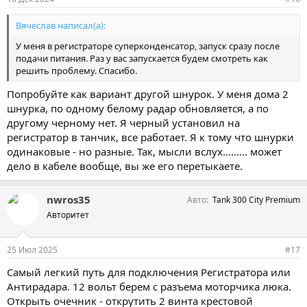
Вячеслав написал(а):
У меня в регистраторе суперконденсатор, запуск сразу после
подачи питания. Раз у вас запускается будем смотреть как
решить проблему. Спасибо.
Попробуйте как вариант другой шнурок. У меня дома 2
шнурка, по одному белому радар обновляется, а по
другому черному нет. Я черный установил на
регистратор в танчик, все работает. Я к тому что шнурки
одинаковые - но разные. Так, мысли вслух......... может
дело в кабеле вообще, вы же его перетыкаете.
nwros35
Авто
Tank 300 City Premium
Авторитет
25 Июл 2025
#17
Самый легкий путь для подключения Регистратора или
Антирадара. 12 вольт берем с разъема моторчика люка.
Открыть очечник - открутить 2 винта крестовой