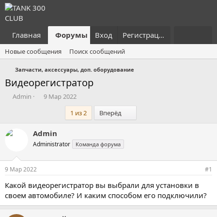
Главная
Форумы
Вход
Что нового?
Регистрация
Пользовател
Новые сообщения
Поиск сообщений
Запчасти, аксессуары, доп. оборудование
Видеорегистратор
А
Д
Admin
9 Мар 2022
в
а
Последний
1 из 2
Вперёд
т
т
о
а
р
н
Admin
т
а
Administrator
Команда форума
е
ч
м
а
ы
л
9 Мар 2022
#1
а
Какой видеорегистратор вы выбрали для установки в
своем автомобиле? И каким способом его подключили?