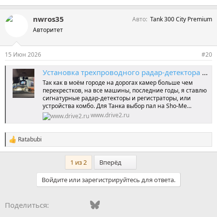
22,6 KB · Просмотры: 111
nwros35
Авто
Tank 300 City Premium
Авторитет
15 Июн 2026
#20
Установка трехпроводного радар-детектора с видеорегистратором Tank-300
Так как в моём городе на дорогах камер больше чем
перекрестков, на все машины, последние годы, я ставлю
сигнатурные радар-детекторы и регистраторы, или
устройства комбо. Для Танка выбор пал на Sho-Me…
www.drive2.ru
Ratabubi
С
и
м
Последний
1 из 2
Вперёд
п
а
Войдите или зарегистрируйтесь для ответа.
т
и
и
Vkontakte
Facebook
Bluesky
WhatsApp
Telegram
Электронная поч
Поделиться:
: