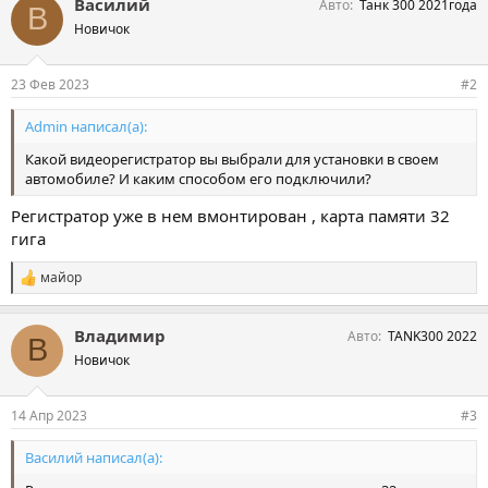
Василий
Авто
Танк 300 2021года
В
Новичок
23 Фев 2023
#2
Admin написал(а):
Какой видеорегистратор вы выбрали для установки в своем
автомобиле? И каким способом его подключили?
Регистратор уже в нем вмонтирован , карта памяти 32
гига
майор
С
и
м
Владимир
Авто
TANK300 2022
п
В
а
Новичок
т
и
и
14 Апр 2023
#3
:
Василий написал(а):