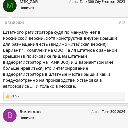
MIK_ZAR
Авто
Tank 300 City Premium 2023
M
Новичок
16 Май 2024
#12
Штатного регистратора судя по мануалу нет в
Российской версии, хотя конструктив внутри крышки
для размещения есть (видимо китайская версия)!
Вариант 1. Комплект на ОЗОН а ля штатное с заменой
крышки (в поисковике пишем штатный
видеорегистратор на TANK 300) и 2 вариант (он мне
больше нравиться) это интегрирование
видеорегистратора в штатные места крышки как и
предусмотренно на производстве. Установка в
автосервисе .... и только в Москве.
Venik
С
и
м
Вячеслав
Авто
Tank 300 2024
п
В
а
Новичок
т
и