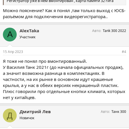
Регистратор уже в нем вмонтирован , карта памяти 32 гига
Можно пояснение? Как я понял ,там только выход с ЮСБ-
разъёмом для подключения видеорегистратора..
AlexTaka
Авто
Tank 300 2022
A
Участник
15 Апр 2023
#4
Я тоже не понял про вмонтированный.
У Василия Танк 2021г (до начала официальных продаж),
а значит возможна разница в комплектациях. В
частности, на их рынке в основном идут крашеные
крылья, а у нас в обеих версиях некрашеный пластик.
Плюс говорили про отдельные кнопки климата, которых
нет у китайцев.
Дмитрий Лев
Авто
Танк 300
Д
Новичок