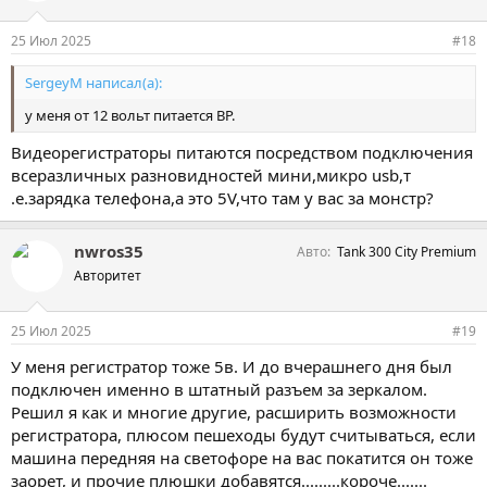
и
и
25 Июл 2025
#18
:
SergeyM написал(а):
у меня от 12 вольт питается ВР.
Видеорегистраторы питаются посредством подключения
всеразличных разновидностей мини,микро usb,т
.е.зарядка телефона,а это 5V,что там у вас за монстр?
nwros35
Авто
Tank 300 City Premium
Авторитет
25 Июл 2025
#19
У меня регистратор тоже 5в. И до вчерашнего дня был
подключен именно в штатный разъем за зеркалом.
Решил я как и многие другие, расширить возможности
регистратора, плюсом пешеходы будут считываться, если
машина передняя на светофоре на вас покатится он тоже
заорет, и прочие плюшки добавятся.........короче.......