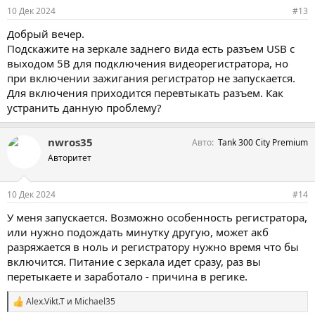
и
10 Дек 2024
#13
:
Добрый вечер.
Подскажите на зеркале заднего вида есть разъем USB с
выходом 5В для подключения видеорегистратора, но
при включении зажигания регистратор не запускается.
Для включения приходится перевтыкать разъем. Как
устранить данную проблему?
nwros35
Авто
Tank 300 City Premium
Авторитет
10 Дек 2024
#14
У меня запускается. Возможно особенность регистратора,
или нужно подождать минутку другую, может акб
разряжается в ноль и регистратору нужно время что бы
включится. Питание с зеркала идет сразу, раз вы
перетыкаете и заработало - причина в регике.
Alex.Vikt.T
и
Michael35
С