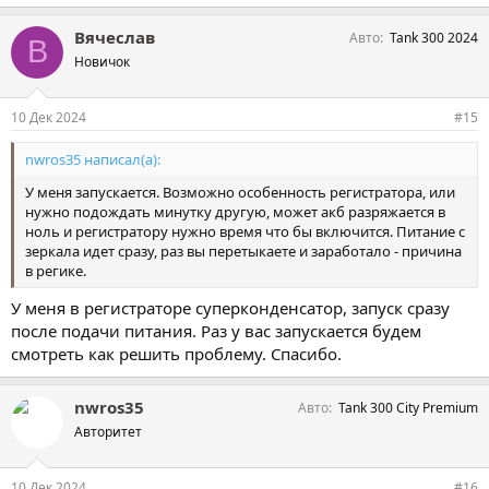
и
м
Вячеслав
Авто
Tank 300 2024
п
В
а
Новичок
т
и
и
10 Дек 2024
#15
:
nwros35 написал(а):
У меня запускается. Возможно особенность регистратора, или
нужно подождать минутку другую, может акб разряжается в
ноль и регистратору нужно время что бы включится. Питание с
зеркала идет сразу, раз вы перетыкаете и заработало - причина
в регике.
У меня в регистраторе суперконденсатор, запуск сразу
после подачи питания. Раз у вас запускается будем
смотреть как решить проблему. Спасибо.
nwros35
Авто
Tank 300 City Premium
Авторитет
10 Дек 2024
#16