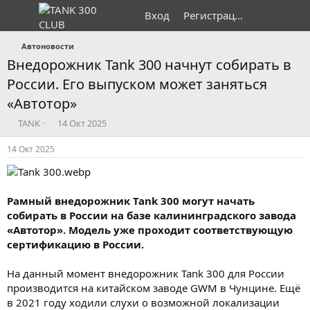
Вход
Регистрация
Автоновости
Внедорожник Tank 300 начнут собирать в
России. Его выпуском может заняться
«Автотор»
А
Д
TANK
14 Окт 2025
в
а
т
т
14 Окт 2025
о
а
р
н
т
а
е
ч
Рамный внедорожник Tank 300 могут начать
м
а
собирать в России на базе калининградского завода
ы
л
«Автотор». Модель уже проходит соответствующую
а
сертификацию в России.
На данный момент внедорожник Tank 300 для России
производится на китайском заводе GWM в Чунцине. Ещё
в 2021 году ходили слухи о возможной локализации