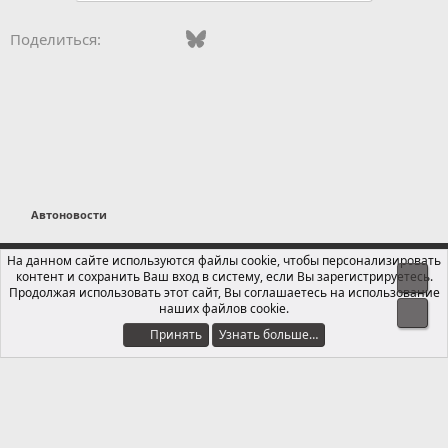
Vkontakte
Facebook
Bluesky
WhatsApp
Telegram
Электронная поч
Ссылка
Поделиться:
Автоновости
Russian (RU)
На данном сайте используются файлы cookie, чтобы персонализировать
контент и сохранить Ваш вход в систему, если Вы зарегистрируетесь.
Свер
Обратная связь
Условия и правила
Продолжая использовать этот сайт, Вы соглашаетесь на использование
Политика конфиденциальности
Помощь
Главная
R
наших файлов cookie.
Сниз
S
S
Принять
Узнать больше…
®
Локализация от xenForo.Info