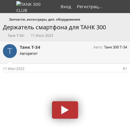
Вход
Регистрация
Запчасти, аксессуары, доп. оборудование
Держатель смартфона для ТАНК 300
А
Д
Танк Т-34
11 Июл 2023
в
а
т
т
Танк Т-34
Авто
Танк 300 Т-34
Т
о
а
Авторитет
р
н
т
а
е
ч
11 Июл 2023
#1
м
а
ы
л
а