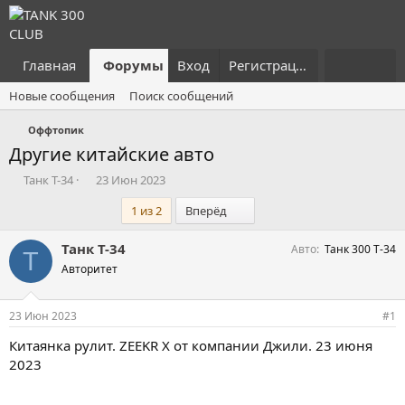
Главная
Форумы
Вход
Что нового?
Регистрация
Пользовател
Новые сообщения
Поиск сообщений
Оффтопик
Другие китайские авто
А
Д
Танк Т-34
23 Июн 2023
в
а
Последний
1 из 2
Вперёд
т
т
о
а
р
н
Танк Т-34
Авто
Танк 300 Т-34
Т
т
а
Авторитет
е
ч
м
а
ы
л
23 Июн 2023
#1
а
Китаянка рулит. ZEEKR X от компании Джили. 23 июня
2023