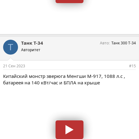
Танк Т-34
Авто
Танк 300 Т-34
Т
Авторитет
21 Сен 2023
#15
Китайский монстр зверюга Менгши М-917, 1088 л.с ,
батареея на 140 кВт/час и БПЛА на крыше