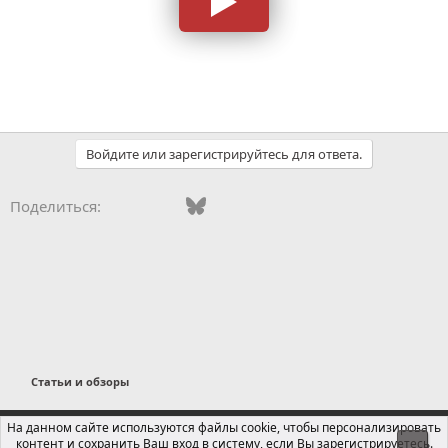
Войдите или зарегистрируйтесь для ответа.
Vkontakte
Facebook
Bluesky
WhatsApp
Telegram
Электронная поч
Ссылка
Поделиться:
Статьи и обзоры
Russian (RU)
На данном сайте используются файлы cookie, чтобы персонализировать
контент и сохранить Ваш вход в систему, если Вы зарегистрируетесь.
Свер