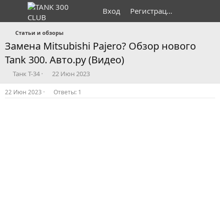
Вход
Регистрация
Статьи и обзоры
Замена Mitsubishi Pajero? Обзор нового
Tank 300. Авто.ру (Видео)
А
Д
Танк Т-34
22 Июн 2023
в
а
т
т
22 Июн 2023
Ответы: 1
о
а
р
н
т
а
е
ч
м
а
ы
л
а