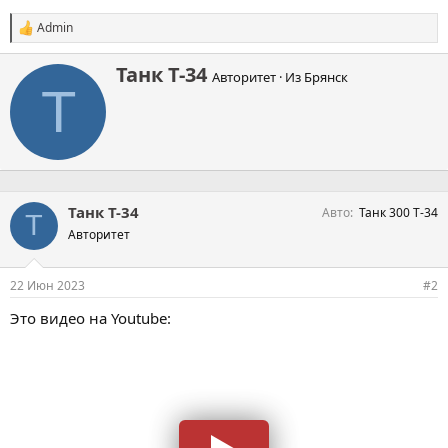
Admin
С
и
м
А
Танк Т-34
Авторитет
·
Из
Брянск
п
в
Т
а
т
т
о
и
р
и
:
Танк Т-34
Авто
Танк 300 Т-34
Т
Авторитет
22 Июн 2023
#2
Это видео на Youtube: