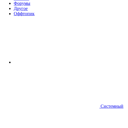
Форумы
Другое
Оффтопик
Системный