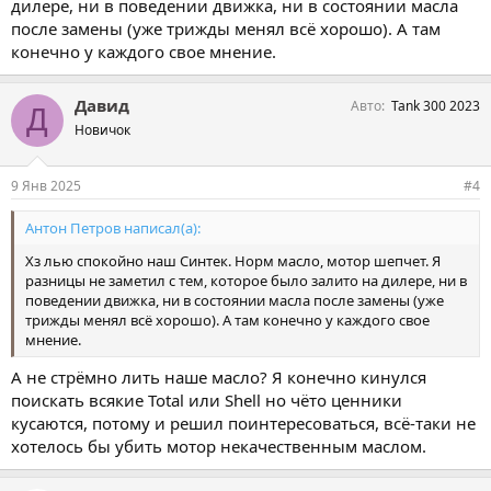
дилере, ни в поведении движка, ни в состоянии масла
после замены (уже трижды менял всё хорошо). А там
конечно у каждого свое мнение.
Давид
Авто
Tank 300 2023
Д
Новичок
9 Янв 2025
#4
Антон Петров написал(а):
Хз лью спокойно наш Синтек. Норм масло, мотор шепчет. Я
разницы не заметил с тем, которое было залито на дилере, ни в
поведении движка, ни в состоянии масла после замены (уже
трижды менял всё хорошо). А там конечно у каждого свое
мнение.
А не стрёмно лить наше масло? Я конечно кинулся
поискать всякие Total или Shell но чёто ценники
кусаются, потому и решил поинтересоваться, всё-таки не
хотелось бы убить мотор некачественным маслом.