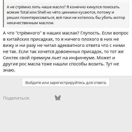
А не стрёмно лить наше масло? Я конечно кинулся поискать
всякие Total или Shell но чёто ценники кусаются, потому и
решил поинтересоваться, всё-таки не хотелось бы убить мотор
некачественным маслом.
А что "стрёмного" в наших маслах? Глупость. Если вопрос
в китайских присадках, то я ничего плохого в них не
вижу и ни разу не читал адекватного ответа что с ними
не так. Если так хочется довоенных присадок, то тот же
Синтек свой премиум льет на инфинеуме. Может и
другие рос масла тоже нашли способы возить. Тут не
знаю.
Войдите или зарегистрируйтесь для ответа.
Vkontakte
Facebook
Bluesky
WhatsApp
Telegram
Электронная поч
Поделиться: