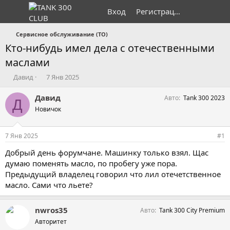
Вход
Регистрация
Сервисное обслуживание (ТО)
Кто-нибудь имел дела с отечественными
маслами
А
Д
Давид
7 Янв 2025
в
а
т
т
Давид
Авто
Tank 300 2023
Д
о
а
Новичок
р
н
т
а
е
ч
7 Янв 2025
#1
м
а
ы
л
Добрый день форумчане. Машинку только взял. Щас
а
думаю поменять масло, по пробегу уже пора.
Предыдущий владелец говорил что лил отечетственное
масло. Сами что льете?
nwros35
Авто
Tank 300 City Premium
Авторитет