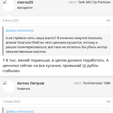
nwros35
Авто
Tank 300 City Premium
Авторитет
9 Янв 2025
#5
Давид написал(а):
А не стрёмно лить наше масло? Я конечно кинулся поискать
всякие Total или Shell но чёто ценники кусаются, потому и
решил поинтересоваться, всё-таки не хотелось бы убить мотор
некачественным маслом.
7-8 тыс. меняй пораньше, в целом должно поработать. А
ценники сейчас на все кусачие, привыкай ))) рубль
стабилен.
Антон Петров
Авто
Ford Aerostar 1986
Новичок
13 Янв 2025
#6
Давид написал(а):