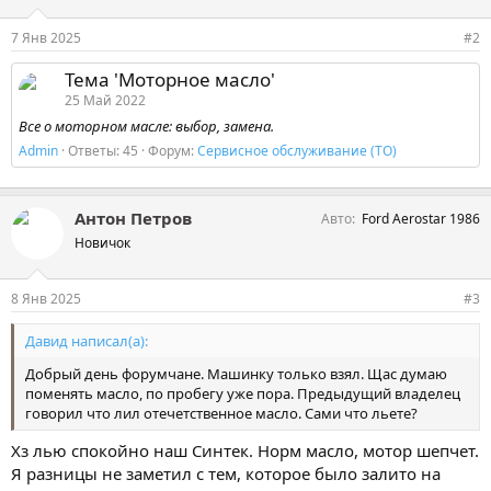
7 Янв 2025
#2
Тема 'Моторное масло'
25 Май 2022
Все о моторном масле: выбор, замена.
Admin
Ответы: 45
Форум:
Сервисное обслуживание (ТО)
Антон Петров
Авто
Ford Aerostar 1986
Новичок
8 Янв 2025
#3
Давид написал(а):
Добрый день форумчане. Машинку только взял. Щас думаю
поменять масло, по пробегу уже пора. Предыдущий владелец
говорил что лил отечетственное масло. Сами что льете?
Хз лью спокойно наш Синтек. Норм масло, мотор шепчет.
Я разницы не заметил с тем, которое было залито на