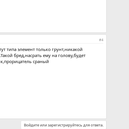
#4
ут типа элемент только грунт,никакой
Такой бред,насрать ему на голову,будет
лик,прорицатель сраный
Войдите или зарегистрируйтесь для ответа.