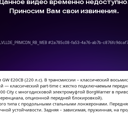
ии GW Е20СВ (220 л.с). В трансмиссии – классический вось
ый — классический part-time с жестко подключаемым пере
 300 City с многодисковой электромуфтой BorgWarner в при
ференциала, опционной передней блокировкой).
ого типа с продольными стальными лонжеронами. Передняя
чной устойчивости. Задняя – зависимая, пружинная, на про