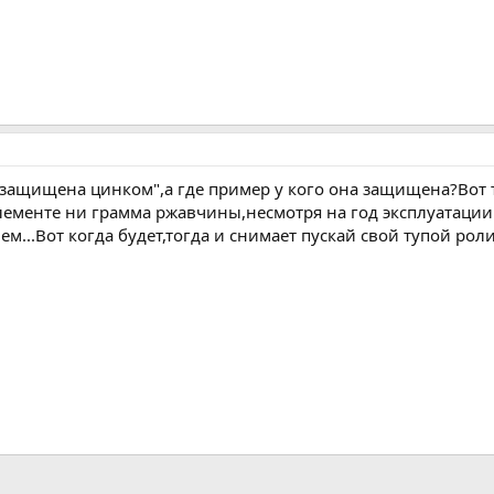
 защищена цинком",а где пример у кого она защищена?Вот т
лементе ни грамма ржавчины,несмотря на год эксплуатации.
нем...Вот когда будет,тогда и снимает пускай свой тупой ро