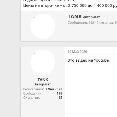
Цены на вторичке – от 2 750 000 до 4 400 000 р
А
TANK
Авторитет
в
Сообщения
118
Симпатии
1
т
о
р
19 Май 2026
Это видео на Youtube:
TANK
Авторитет
Регистрация
1 Янв 2022
Сообщения
118
Симпатии
15