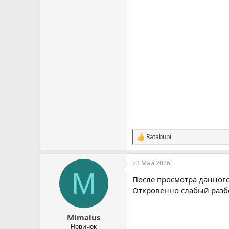
Ratabubi
С
и
м
23 Май 2026
п
M
а
После просмотра данного 
т
и
Откровенно слабый разб
и
:
Mimalus
Новичок