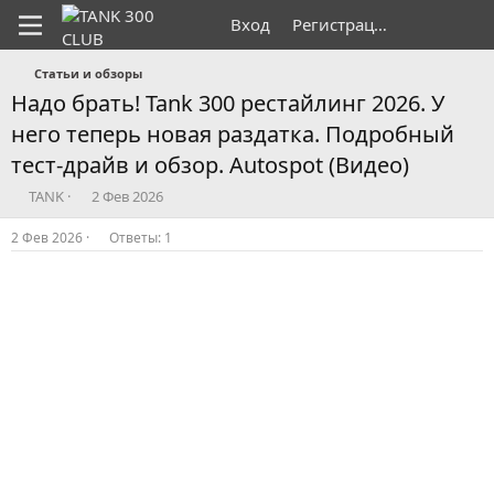
Вход
Регистрация
Статьи и обзоры
Надо брать! Tank 300 рестайлинг 2026. У
него теперь новая раздатка. Подробный
тест-драйв и обзор. Autospot (Видео)
А
Д
TANK
2 Фев 2026
в
а
т
т
2 Фев 2026
Ответы: 1
о
а
р
н
т
а
е
ч
м
а
ы
л
а