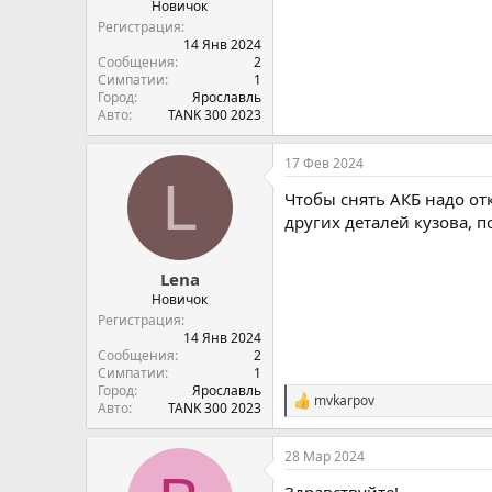
Новичок
Регистрация
14 Янв 2024
Сообщения
2
Симпатии
1
Город
Ярославль
Авто
TANK 300 2023
17 Фев 2024
L
Чтобы снять АКБ надо от
других деталей кузова, п
Lena
Новичок
Регистрация
14 Янв 2024
Сообщения
2
Симпатии
1
Город
Ярославль
mvkarpov
С
Авто
TANK 300 2023
и
м
28 Мар 2024
п
а