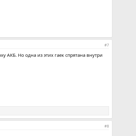
#7
у АКБ. Но одна из этих гаек спрятана внутри
#8