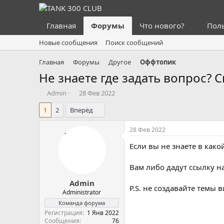
Главная
Форумы
Что нового?
Пол
Новые сообщения
Поиск сообщений
Главная
Форумы
Другое
Оффтопик
Не знаете где задать вопрос? С
А
Д
Admin
28 Фев 2022
в
а
1
2
Вперёд
т
т
о
а
р
н
28 Фев 2022
т
а
Если вы не знаете в како
е
ч
м
а
ы
л
Вам либо дадут ссылку н
а
Admin
P.S. не создавайте темы в
Administrator
Команда форума
Регистрация
1 Янв 2022
Сообщения
76