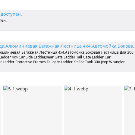
 доступен.
пен.
овая Лестница Для 300 Бака - Buy Aluminum Roof Rack Ladder 4x4 Car Side Ladder,Rear Gate Ladder Tail Gate Ladder Car Ladder,Aluminum Alloy Rear Door Ladder Protective Frames Tail
люминиевая Багажная Лестница 4x4,Автомойка,Боковая Лестница Для 300
adder 4x4 Car Side Ladder,Rear Gate Ladder Tail Gate Ladder Car
 Ladder Protective Frames Tailgate Ladder Kit For Tank 300 Jeep Wrangler...