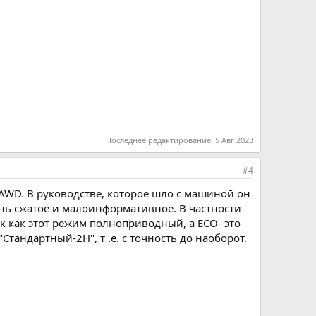
Последнее редактирование:
5 Авг 2023
#4
AWD. В руководстве, которое шло с машиной он
нь сжатое и малоинформативное. В частности
 как этот режим полноприводный, а ECO- это
андартный-2H", т .е. с точность до наоборот.