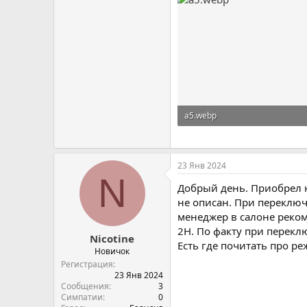
a5.webp
479,4 KB · Просмотры: 113
23 Янв 2024
N
Добрый день. Приобрел н
не описан. При переклю
менеджер в салоне реком
2H. По факту при перекл
Nicotine
Есть где почитать про р
Новичок
Регистрация
23 Янв 2024
Сообщения
3
Симпатии
0