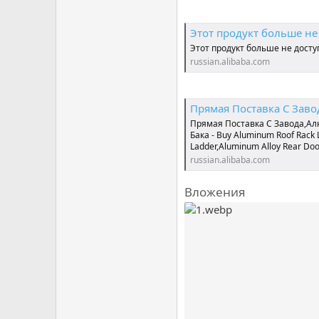
Этот продукт больше не
Этот продукт больше не досту
russian.alibaba.com
Прямая Поставка С Завода,Алюминиевая Багажная Лестница 4x4,Автомойка,Бок
Прямая Поставка С Завода,А
Бака - Buy Aluminum Roof Rack L
Ladder,Aluminum Alloy Rear Door
russian.alibaba.com
Вложения