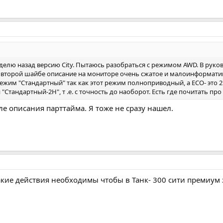
елю назад версию City. Пытаюсь разобраться с режимом AWD. В руков
второй шайбе описание на мониторе очень сжатое и малоинформатив
ежим "Стандартный" так как этот режим полноприводный, а ECO- это 
"Стандартный-2H", т .е. с точность до наоборот. Есть где почитать п
ле описания парттайма. Я тоже не сразу нашел.
кие действия необходимы чтобы в Танк- 300 сити премиум 