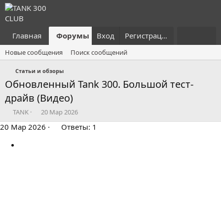
Главная
Форумы
Вход
Что нового?
Регистрация
Пользовател
Новые сообщения
Поиск сообщений
Статьи и обзоры
Обновленный Tank 300. Большой тест-
драйв (Видео)
А
Д
TANK
20 Мар 2026
в
а
20 Мар 2026
Ответы: 1
т
т
о
а
р
н
т
а
е
ч
м
а
ы
л
а