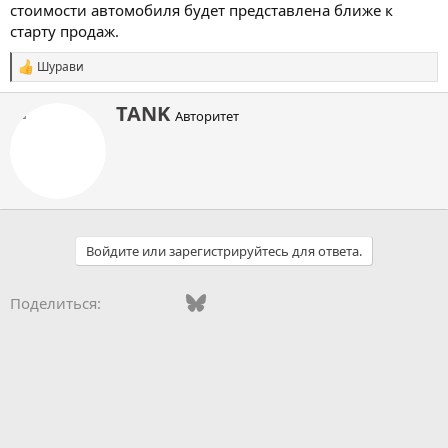
стоимости автомобиля будет представлена ближе к
старту продаж.
Шурави
С
и
м
А
TANK
Авторитет
п
в
а
т
т
о
и
р
и
:
Войдите или зарегистрируйтесь для ответа.
Vkontakte
Facebook
Bluesky
WhatsApp
Telegram
Электронная поч
Поделиться: