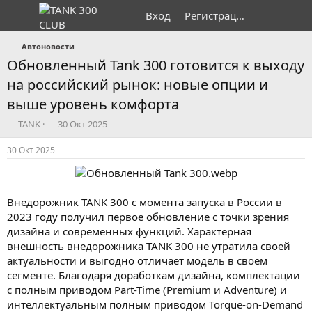
Вход
Регистрация
Автоновости
Обновленный Tank 300 готовится к выходу
на российский рынок: новые опции и
выше уровень комфорта
А
Д
TANK
30 Окт 2025
в
а
т
т
30 Окт 2025
о
а
р
н
т
а
е
ч
Внедорожник TANK 300 с момента запуска в России в
м
а
2023 году получил первое обновление с точки зрения
ы
л
дизайна и современных функций. Характерная
а
внешность внедорожника TANK 300 не утратила своей
актуальности и выгодно отличает модель в своем
сегменте. Благодаря доработкам дизайна, комплектации
с полным приводом Part-Time (Premium и Adventure) и
интеллектуальным полным приводом Torque-on-Demand