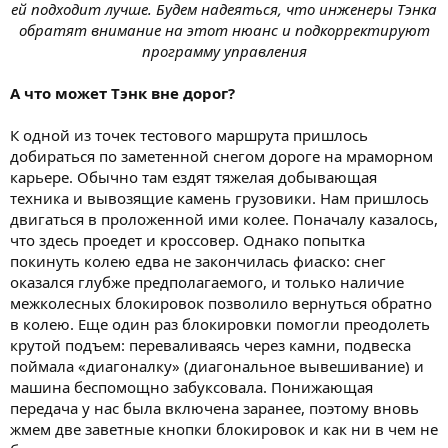
ей подходит лучше. Будем надеяться, что инженеры Тэнка
обратят внимание на этот нюанс и подкорректируют
программу управления
А что может Тэнк вне дорог?
К одной из точек тестового маршрута пришлось
добираться по заметенной снегом дороге на мраморном
карьере. Обычно там ездят тяжелая добывающая
техника и вывозящие камень грузовики. Нам пришлось
двигаться в проложенной ими колее. Поначалу казалось,
что здесь проедет и кроссовер. Однако попытка
покинуть колею едва не закончилась фиаско: снег
оказался глубже предполагаемого, и только наличие
межколесных блокировок позволило вернуться обратно
в колею. Еще один раз блокировки помогли преодолеть
крутой подъем: переваливаясь через камни, подвеска
поймала «диагоналку» (диагональное вывешивание) и
машина беспомощно забуксовала. Понижающая
передача у нас была включена заранее, поэтому вновь
жмем две заветные кнопки блокировок и как ни в чем не