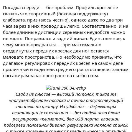
Посадка спереди — без проблем. Профиль кресел не
сказать что спортивный (боковая поддержка тут
слабовата, признаюсь честно), однако даже по два-три
часа за раз в них проводишь легко. Соответственно, и на
более длинные дистанции серьезных неудобств можно
не ждать. Понравился и задний диван. Единственное, к
чему можно придраться — при максимально
отодвинутых передних креслах для ног остается
маловато пространства. Но необходимо признать, что
диапазон регулировок передних кресел на самом деле
приличный и водитель среднего роста оставляет задним
пассажирам запас пространства с избытком.
Сзади из плюсов — высокий потолок, такая же
«полуавтобусная» посадка и почти отсутствующий
тоннель по центру. Из удобств — дефлекторы
вентиляции (к сожалению — без отдельного блока
регулировки «климата»), два USB-порта, клавиши
подогрева половинок дивана, регулировка наклона спинок,
а также карманы в спинках передних кресел и откидной