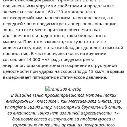
повышенными упругими свойствами и продольные
элементы сечением 160х130 мм дополнено
антикоррозийным напылением на основе воска, а в
передней части предусмотрены энергопоглощающие
зоны, что все вместе призвано обеспечить как
долговечность и надежность, так и безопасность
машины. При этом заявлено, что кузов хоть и не
является несущим, но также обладает довольно высокой
прочностью. В частности, жесткость на кручение
составляет 24 000 Нм/град, предусмотрены
энергопоглощающие зоны и сохранение структурной
целостности при ударах на скоростях до 13 км/ч, а крыша
выдерживает пятикратное статическое давление.
В дизайне Тэнка просматриваются мотивы таких
внедорожных «классиков», как Mercedes-Benz G-Klass, Jeep
Wrangler и Suzuki Jimny. Несмотря на брутальный стиль,
во внешности Тэнка нет излишней агрессивности. 17-
дюймовые колеса выступают за пределы кузова и
гармонично прикрыты арками из неокрашенного