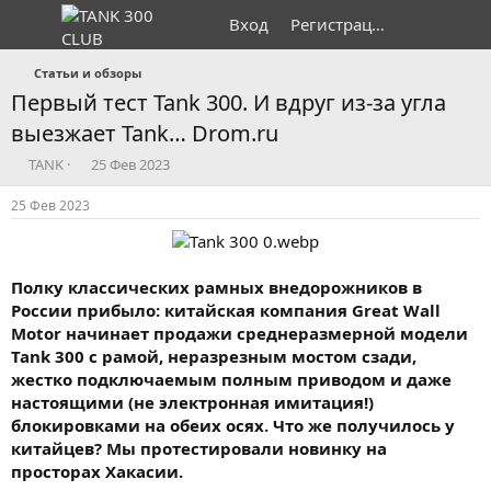
Вход
Регистрация
Статьи и обзоры
Первый тест Tank 300. И вдруг из-за угла
выезжает Tank… Drom.ru
А
Д
TANK
25 Фев 2023
в
а
т
т
25 Фев 2023
о
а
р
н
т
а
е
ч
Полку классических рамных внедорожников в
м
а
России прибыло: китайская компания Great Wall
ы
л
Motor начинает продажи среднеразмерной модели
а
Tank 300 с рамой, неразрезным мостом сзади,
жестко подключаемым полным приводом и даже
настоящими (не электронная имитация!)
блокировками на обеих осях. Что же получилось у
китайцев? Мы протестировали новинку на
просторах Хакасии.