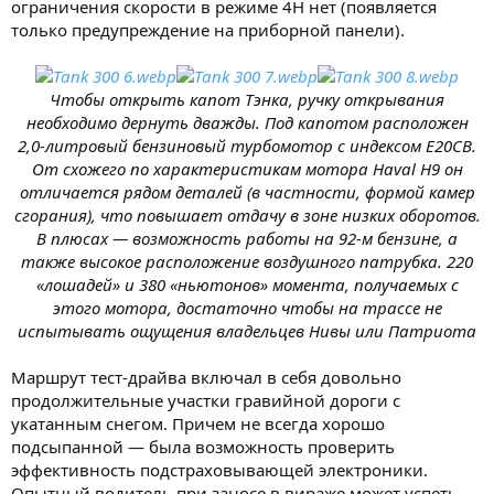
ограничения скорости в режиме 4H нет (появляется
только предупреждение на приборной панели).
Чтобы открыть капот Тэнка, ручку открывания
необходимо дернуть дважды. Под капотом расположен
2,0-литровый бензиновый турбомотор с индексом E20CB.
От схожего по характеристикам мотора Haval H9 он
отличается рядом деталей (в частности, формой камер
сгорания), что повышает отдачу в зоне низких оборотов.
В плюсах — возможность работы на 92-м бензине, а
также высокое расположение воздушного патрубка. 220
«лошадей» и 380 «ньютонов» момента, получаемых с
этого мотора, достаточно чтобы на трассе не
испытывать ощущения владельцев Нивы или Патриота
Маршрут тест-драйва включал в себя довольно
продолжительные участки гравийной дороги с
укатанным снегом. Причем не всегда хорошо
подсыпанной — была возможность проверить
эффективность подстраховывающей электроники.
Опытный водитель при заносе в вираже может успеть