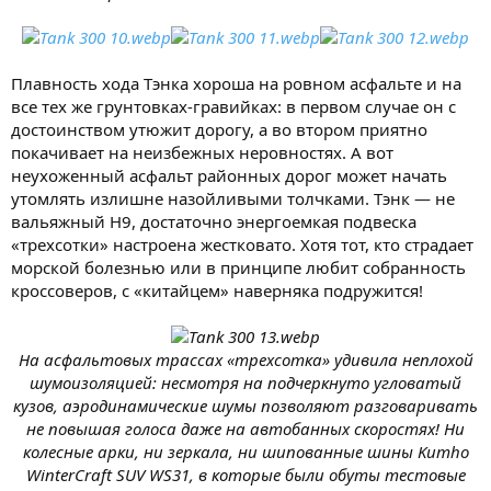
Плавность хода Тэнка хороша на ровном асфальте и на
все тех же грунтовках-гравийках: в первом случае он с
достоинством утюжит дорогу, а во втором приятно
покачивает на неизбежных неровностях. А вот
неухоженный асфальт районных дорог может начать
утомлять излишне назойливыми толчками. Тэнк — не
вальяжный H9, достаточно энергоемкая подвеска
«трехсотки» настроена жестковато. Хотя тот, кто страдает
морской болезнью или в принципе любит собранность
кроссоверов, с «китайцем» наверняка подружится!
На асфальтовых трассах «трехсотка» удивила неплохой
шумоизоляцией: несмотря на подчеркнуто угловатый
кузов, аэродинамические шумы позволяют разговаривать
не повышая голоса даже на автобанных скоростях! Ни
колесные арки, ни зеркала, ни шипованные шины Kumho
WinterCraft SUV WS31, в которые были обуты тестовые