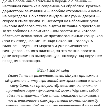
дюйма органично вписаны в переднюю панель —
настоящая классика в современной обработке. Круглые
дефлекторы вентиляции — вообще откровенный намек
на Мерседесы. Но хваткие внутренние ручки дверей —
скорее в стиле Джипа. И, несмотря на небольшой угол
наклона лобового стекла, внутри визуально просторно.
То же лобовое на почтительном расстоянии, которое
облегчает использование противосолнечных козырьков
(при их откидывании не надо наклонять голову). А
главное — здесь нет маркого и уже приевшегося
глянцевого черного пластика, за что можно простить
даже неприлично выпирающую накладку над поручнем
переднего пассажира.
Салон Тэнка не разочаровывает. Мы уже привыкли к
оформлению интерьера китайских кроссоверов в стиле
«хочу быть как премиум». «Трехсотка», изначально
принадлежащая к флагманской марке Wey, само собой,
здесь не теряется. Чего стоят стильные аналоговые
часы, вписанные в блок управления климатом между
центральными дефлекторами вентиляции! В топовой