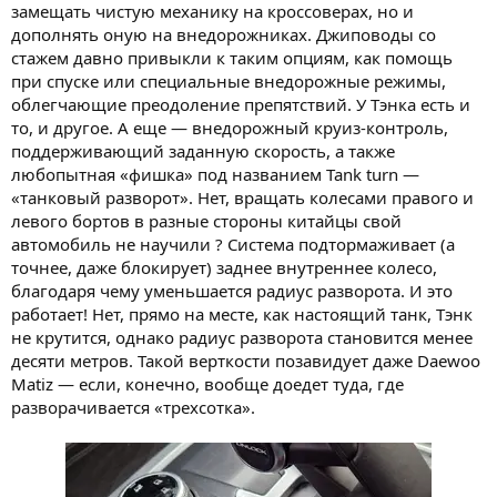
замещать чистую механику на кроссоверах, но и
дополнять оную на внедорожниках. Джиповоды со
стажем давно привыкли к таким опциям, как помощь
при спуске или специальные внедорожные режимы,
облегчающие преодоление препятствий. У Тэнка есть и
то, и другое. А еще — внедорожный круиз-контроль,
поддерживающий заданную скорость, а также
любопытная «фишка» под названием Tank turn —
«танковый разворот». Нет, вращать колесами правого и
левого бортов в разные стороны китайцы свой
автомобиль не научили ? Система подтормаживает (а
точнее, даже блокирует) заднее внутреннее колесо,
благодаря чему уменьшается радиус разворота. И это
работает! Нет, прямо на месте, как настоящий танк, Тэнк
не крутится, однако радиус разворота становится менее
десяти метров. Такой верткости позавидует даже Daewoo
Matiz — если, конечно, вообще доедет туда, где
разворачивается «трехсотка».