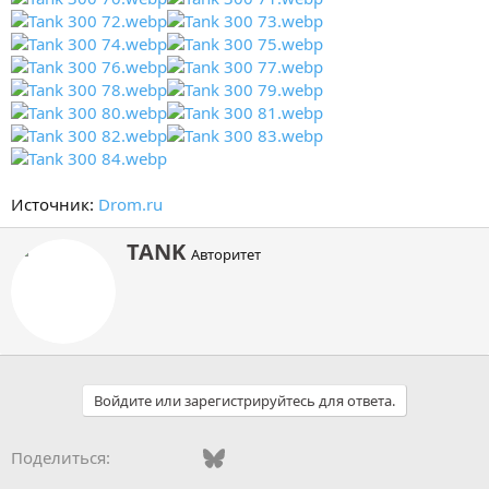
Источник:
Drom.ru
А
TANK
Авторитет
в
т
о
р
Войдите или зарегистрируйтесь для ответа.
Vkontakte
Facebook
Bluesky
WhatsApp
Telegram
Электронная поч
Поделиться: