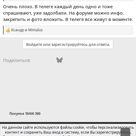
Очень плохо. В телеге каждый день одно и тоже
спрашивают, уже задолбали. На форуме можно инфо.
закрепить и фото вложить. В телеге все живут в моменте.
Ксандр
и
Mimalus
С
и
м
Войдите или зарегистрируйтесь для ответа.
п
а
т
Vkontakte
Facebook
Bluesky
WhatsApp
Telegram
Электронная поч
Ссылка
Поделиться:
и
и
:
Покупка TANK 300
Russian (RU)
На данном сайте используются файлы cookie, чтобы персонализировать
контент и сохранить Ваш вход в систему, если Вы зарегистрируетесь.
Свер
Обратная связь
Условия и правила