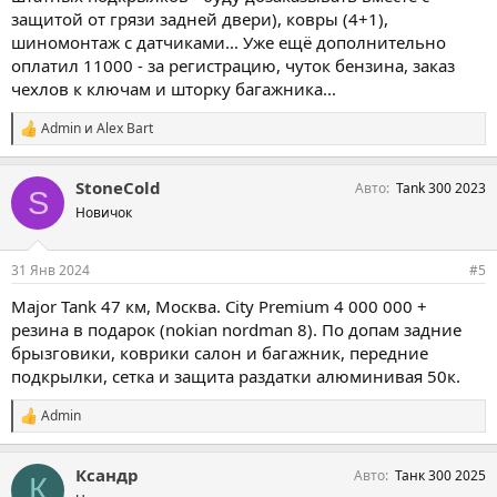
защитой от грязи задней двери), ковры (4+1),
шиномонтаж с датчиками... Уже ещё дополнительно
оплатил 11000 - за регистрацию, чуток бензина, заказ
чехлов к ключам и шторку багажника...
Admin
и
Alex Bart
С
и
м
StoneCold
Авто
Tank 300 2023
п
S
а
Новичок
т
и
и
31 Янв 2024
#5
:
Major Tank 47 км, Москва. City Premium 4 000 000 +
резина в подарок (nokian nordman 8). По допам задние
брызговики, коврики салон и багажник, передние
подкрылки, сетка и защита раздатки алюминивая 50к.
Admin
С
и
м
Ксандр
Авто
Танк 300 2025
п
К
а