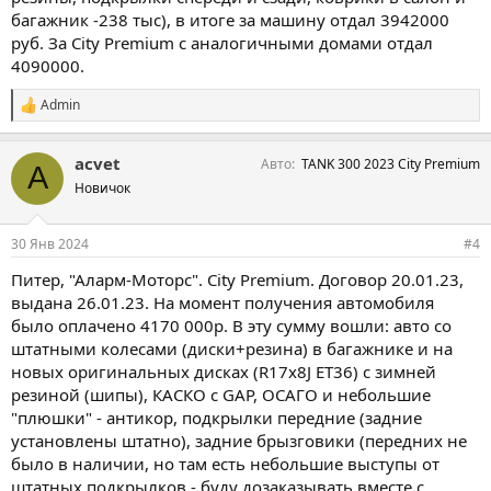
багажник -238 тыс), в итоге за машину отдал 3942000
руб. За City Premium с аналогичными домами отдал
4090000.
Admin
С
и
м
acvet
Авто
TANK 300 2023 City Premium
п
A
а
Новичок
т
и
и
30 Янв 2024
#4
:
Питер, "Аларм-Моторс". City Premium. Договор 20.01.23,
выдана 26.01.23. На момент получения автомобиля
было оплачено 4170 000р. В эту сумму вошли: авто со
штатными колесами (диски+резина) в багажнике и на
новых оригинальных дисках (R17х8J ЕТ36) с зимней
резиной (шипы), КАСКО c GAP, ОСАГО и небольшие
"плюшки" - антикор, подкрылки передние (задние
установлены штатно), задние брызговики (передних не
было в наличии, но там есть небольшие выступы от
штатных подкрылков - буду дозаказывать вместе с