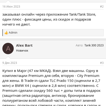
16 Июн 2023
#2
заказывал онлайн через приложение Tank/Tank Store,
один плюс - фиксация цены, из скидок и подарков
ничего не дают.
Admin
С
и
м
Alex Bart
Авто
Tank 300 2023
п
A
а
Новичок
т
и
и
9 Дек 2023
#3
:
Купил в Major (47 км МКАД). Взял две машины. Одну в
комплектации Premium для себя, вторую - City Premium
для жены. В Trade-in сдали TLC Prado 150 (оценили в 2,7
млн) и BMW X4 ( оценили в 2,8 млн) соответственно. С
Premium сделали скидку 560 тыс + допы типа в подарок
(защитная сетка радиатора, антикор, бронирование
полиуретаном всей лобовой части, комплект зимней
резины, подкрылки спереди и сзади, коврики в салон и