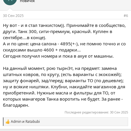
Новичок
т
и
и
30 Сен 2025
#6
:
Ну вот - и я стал танкистом)). Принимайте в сообщество,
други. Танк 300, сити-премиум, красный. Куплен в
сентябре....в конце).
А и по цене: цена салона - 4895(+-), не помню точно и со
скидосами вышло 4600 + подарки...
Сегодня получил номера и пока в ахуе от машины.
На данный момент, рою тырнЭт, на предмет: замена
штатных ковров, по кругу, (есть варианты с экокожей);
защиту фонарей, зад/перед; варианты ТО (по дешевле);
ну и всякие ништяки. Клубни, накидайте магазинов для
приобретений. Нужные масла и фильтры для ТО, от
которых манагеров Танка воротить не будет. За ранее -
благодарен.
Последнее редактирование:
30 Сен 2025
Admin
и
Ratabubi
С
и