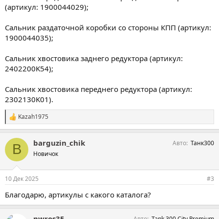
(артикул: 1900044029);
Сальник раздаточной коробки со стороны КПП (артикул:
1900044035);
Сальник хвостовика заднего редуктора (артикул:
2402200K54);
Сальник хвостовика переднего редуктора (артикул:
2302130K01).
Kazah1975
С
и
м
barguzin_chik
Авто
Танк300
п
B
а
Новичок
т
и
и
10 Дек 2025
#3
:
Благодарю, артикулы с какого каталога?
nwros35
Авто
Tank 300 City Premium