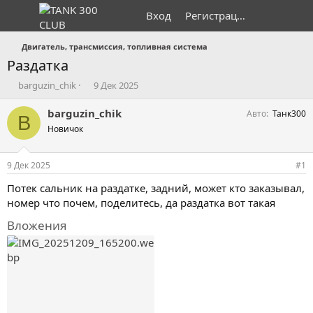
Вход
Регистрация
Двигатель, трансмиссия, топливная система
Раздатка
А
Д
barguzin_chik
9 Дек 2025
в
а
т
т
barguzin_chik
Авто
Танк300
B
о
а
Новичок
р
н
т
а
е
ч
9 Дек 2025
#1
м
а
ы
л
Потек сальник на раздатке, задний, может кто заказывал,
а
номер что почем, поделитесь, да раздатка вот такая
Вложения