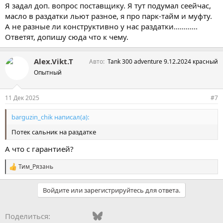
Я задал доп. вопрос поставщику. Я тут подумал сеейчас,
масло в раздатки льют разное, я про парк-тайм и муфту.
А не разные ли конструктивно у нас раздатки............
Ответят, допишу сюда что к чему.
Alex.Vikt.T
Авто
Tank 300 adventure 9.12.2024 красный
Опытный
11 Дек 2025
#7
barguzin_chik написал(а):
Потек сальник на раздатке
А что с гарантией?
Тим_Рязань
С
и
м
Войдите или зарегистрируйтесь для ответа.
п
а
т
Vkontakte
Facebook
Bluesky
WhatsApp
Telegram
Электронная поч
Ссылка
Поделиться:
и