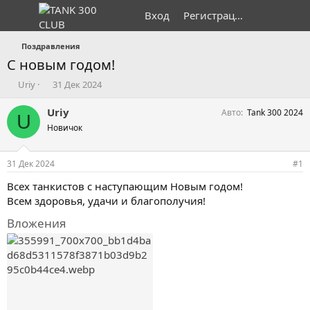
Вход
Регистрация
Поздравления
С новым годом!
А
Д
Uriy
31 Дек 2024
в
а
т
т
Uriy
Авто
Tank 300 2024
U
о
а
Новичок
р
н
т
а
е
ч
31 Дек 2024
#1
м
а
ы
л
Всех танкистов с наступающим Новым годом!
а
Всем здоровья, удачи и благополучия!
Вложения