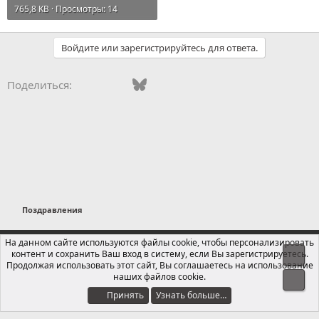
765,8 KB · Просмотры: 14
Войдите или зарегистрируйтесь для ответа.
Vkontakte
Facebook
Bluesky
WhatsApp
Telegram
Электронная поч
Ссылка
Поделиться:
Поздравления
Russian (RU)
На данном сайте используются файлы cookie, чтобы персонализировать
контент и сохранить Ваш вход в систему, если Вы зарегистрируетесь.
Свер
Обратная связь
Условия и правила
Продолжая использовать этот сайт, Вы соглашаетесь на использование
Политика конфиденциальности
Помощь
Главная
R
наших файлов cookie.
Сниз
S
S
Принять
Узнать больше…
®
Локализация от xenForo.Info