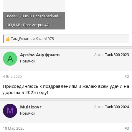
355991_700x700_bb1d4bad68d5311578f3871b03d9b295c0b44ce4.webp
103,8 KB · Просмотры: 42
Тим_Рязань
и
Kazah1975
С
и
м
Артём Ануфриев
Авто
Tank 300 2023
п
А
а
Новичок
т
и
и
4 Янв 2025
#2
:
Присоединяюсь к поздравлениям и желаю всем удачи на
дорогах в 2025 году!
Multizavr
Авто
Tank 300 2024
M
Новичок
18 Мар 2025
#3