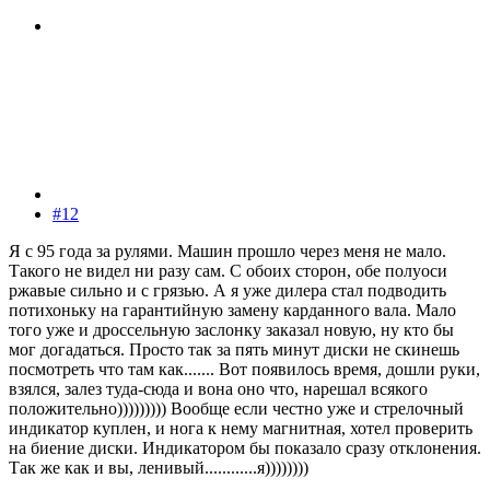
#12
Я с 95 года за рулями. Машин прошло через меня не мало.
Такого не видел ни разу сам. С обоих сторон, обе полуоси
ржавые сильно и с грязью. А я уже дилера стал подводить
потихоньку на гарантийную замену карданного вала. Мало
того уже и дроссельную заслонку заказал новую, ну кто бы
мог догадаться. Просто так за пять минут диски не скинешь
посмотреть что там как....... Вот появилось время, дошли руки,
взялся, залез туда-сюда и вона оно что, нарешал всякого
положительно))))))))) Вообще если честно уже и стрелочный
индикатор куплен, и нога к нему магнитная, хотел проверить
на биение диски. Индикатором бы показало сразу отклонения.
Так же как и вы, ленивый............я))))))))