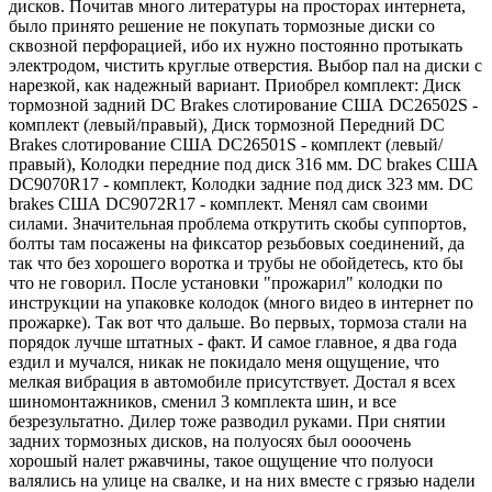
дисков. Почитав много литературы на просторах интернета,
было принято решение не покупать тормозные диски со
сквозной перфорацией, ибо их нужно постоянно протыкать
электродом, чистить круглые отверстия. Выбор пал на диски с
нарезкой, как надежный вариант. Приобрел комплект: Диск
тормозной задний DC Brakes слотирование США DC26502S -
комплект (левый/правый), Диск тормозной Передний DC
Brakes слотирование США DC26501S - комплект (левый/
правый), Колодки передние под диск 316 мм. DC brakes США
DC9070R17 - комплект, Колодки задние под диск 323 мм. DC
brakes США DC9072R17 - комплект. Менял сам своими
силами. Значительная проблема открутить скобы суппортов,
болты там посажены на фиксатор резьбовых соединений, да
так что без хорошего воротка и трубы не обойдетесь, кто бы
что не говорил. После установки "прожарил" колодки по
инструкции на упаковке колодок (много видео в интернет по
прожарке). Так вот что дальше. Во первых, тормоза стали на
порядок лучше штатных - факт. И самое главное, я два года
ездил и мучался, никак не покидало меня ощущение, что
мелкая вибрация в автомобиле присутствует. Достал я всех
шиномонтажников, сменил 3 комплекта шин, и все
безрезультатно. Дилер тоже разводил руками. При снятии
задних тормозных дисков, на полуосях был оооочень
хорошый налет ржавчины, такое ощущение что полуоси
валялись на улице на свалке, и на них вместе с грязью надели