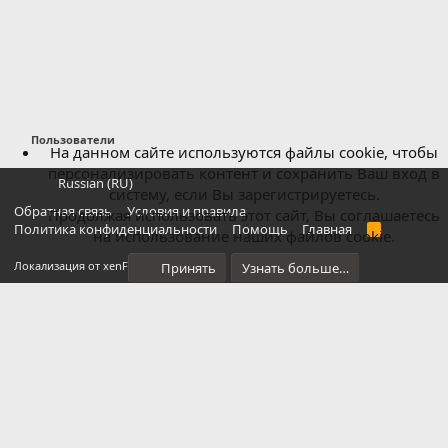
Пользователи
На данном сайте используются файлы cookie, чтобы
персонализировать контент и сохранить Ваш вход в
Russian (RU)
систему, если Вы зарегистрируетесь.
Обратная связь
Условия и правила
Продолжая использовать этот сайт, Вы соглашаетесь
Политика конфиденциальности
Помощь
Главная
R
на использование наших файлов cookie.
S
S
®
Локализация от xenForo.Info
Принять
Узнать больше…