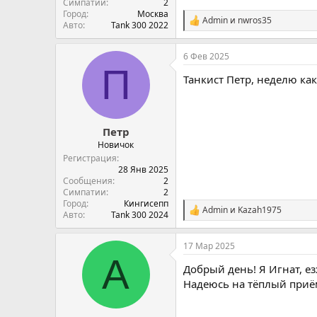
Симпатии
2
Город
Москва
Admin
и
nwros35
С
Авто
Tank 300 2022
и
м
6 Фев 2025
п
П
а
Танкист Петр, неделю как
т
и
и
:
Петр
Новичок
Регистрация
28 Янв 2025
Сообщения
2
Симпатии
2
Город
Кингисепп
Admin
и
Kazah1975
С
Авто
Tank 300 2024
и
м
17 Мар 2025
п
A
а
Добрый день! Я Игнат, ез
т
и
Надеюсь на тёплый приё
и
: