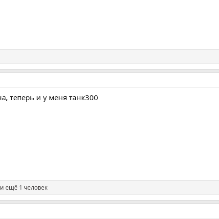
а, теперь и у меня танк300
и ещё 1 человек