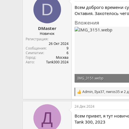
D
а
Всем доброго времени су
т
и
Октавия. Захотелось чег
и
Вложения
:
DMaster
Новичок
Регистрация
26 Окт 2024
Сообщения
9
Симпатии
6
Город
Москва
Авто
Tank300 2024
IMG_3151.webp
226,6 KB · Просмотры: 72
Admin
,
Ilya37
,
nwros35
и 2 д
С
и
м
24 Дек 2024
п
Д
а
Всем привет, я тут нович
т
и
Tank 300, 2023
и