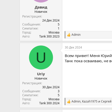
:
Давид
Новичок
Регистрация
24 Дек 2024
Сообщения
5
Симпатии
1
Город
Москва
Admin
С
Авто
Tank 300 2023
и
м
30 Дек 2024
п
U
а
Всем привет! Меня Юрий з
т
и
Танк пока осваиваю, не в
и
:
Uriy
Новичок
Регистрация
30 Дек 2024
Сообщения
3
Симпатии
5
Город
Москва
Admin
,
Kazah1975
и
Сергей 
С
Авто
Tank 300 2024
и
м