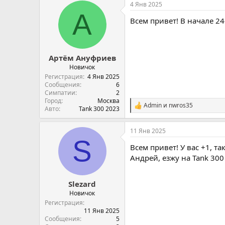
4 Янв 2025
п
А
а
Всем привет! В начале 24
т
и
и
:
Артём Ануфриев
Новичок
Регистрация
4 Янв 2025
Сообщения
6
Симпатии
2
Город
Москва
Admin
и
nwros35
С
Авто
Tank 300 2023
и
м
11 Янв 2025
п
S
а
Всем привет! У вас +1, так
т
и
Андрей, езжу на Tank 300
и
:
Slezard
Новичок
Регистрация
11 Янв 2025
Сообщения
5