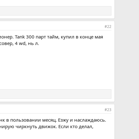
#22
онер. Tank 300 парт тайм, купил в конце мая
овер, 4 wd, нь л.
#23
анк в пользовании месяц. Езжу и наслаждаюсь.
нирую чиркнуть движок. Если кто делал,