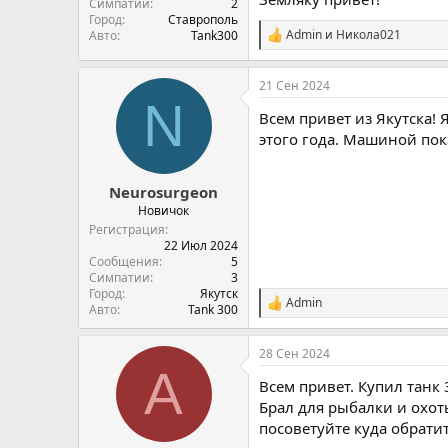
Симпатии
2
Город
Ставрополь
Admin
и
Никола021
Авто
Tank300
С
и
м
21 Сен 2024
п
N
а
Всем привет из Якутска!
т
и
этого года. Машиной пока
и
:
Neurosurgeon
Новичок
Регистрация
22 Июл 2024
Сообщения
5
Симпатии
3
Город
Якутск
Admin
С
Авто
Tank 300
и
м
28 Сен 2024
п
А
а
Всем привет. Купил танк 
т
и
Брал для рыбалки и охот
и
посоветуйте куда обратит
: