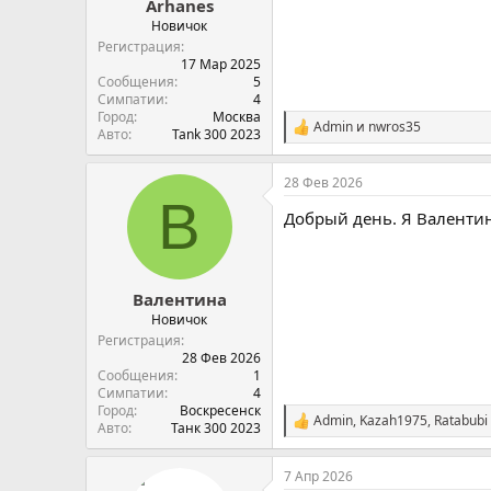
Arhanes
Новичок
Регистрация
17 Мар 2025
Сообщения
5
Симпатии
4
Город
Москва
Admin
и
nwros35
С
Авто
Tank 300 2023
и
м
28 Фев 2026
п
В
а
Добрый день. Я Валентин
т
и
и
:
Валентина
Новичок
Регистрация
28 Фев 2026
Сообщения
1
Симпатии
4
Город
Воскресенск
Admin
,
Kazah1975
,
Ratabubi
С
Авто
Танк 300 2023
и
м
7 Апр 2026
п