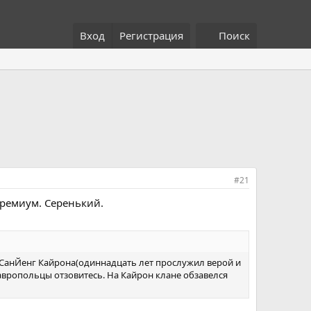
Вход
Регистрация
Поиск
#21
премиум. Серенький.
 ССанЙенг Кайрона(одиннадцать лет прослужил верой и
авропольцы отзовитесь. На Кайрон клане обзавелся