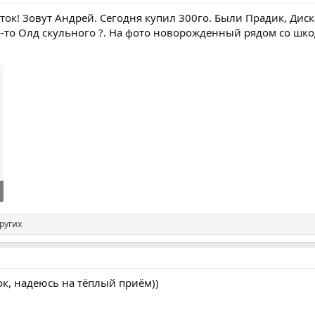
ток! Зовут Андрей. Сегодня купил 300го. Были Прадик, Дис
о-то Олд скульного ?. На фото новорожденный рядом со шко
ругих
ок, надеюсь на тёплый приём))