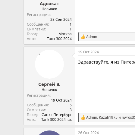
Адвокат
Новичок
Регистрация
28 Сен 2024
Сообщения
1
Симпатии
1
Город
Москва
Admin
С
Авто
Танк 300 2024
и
м
19 Окт 2024
п
а
Здравствуйте, я из Питер
т
и
и
:
Сергей В.
Новичок
Регистрация
19 Окт 2024
Сообщения
5
Симпатии
3
Город
Санкт-Петербург
Admin
,
Kazah1975
и
nwros3
С
Авто
Tank 300 2024 г.в.
и
м
26 Окт 2024
п