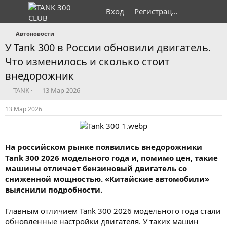
Вход
Регистрация
Автоновости
У Tank 300 в России обновили двигатель.
Что изменилось и сколько стоит
внедорожник
А
Д
TANK
13 Мар 2026
в
а
т
т
13 Мар 2026
о
а
р
н
т
а
е
ч
На российском рынке появились внедорожники
м
а
Tank 300 2026 модельного года и, помимо цен, такие
ы
л
машины отличает бензиновый двигатель со
а
сниженной мощностью. «Китайские автомобили»
выяснили подробности.
Главным отличием Tank 300 2026 модельного года стали
обновленные настройки двигателя. У таких машин