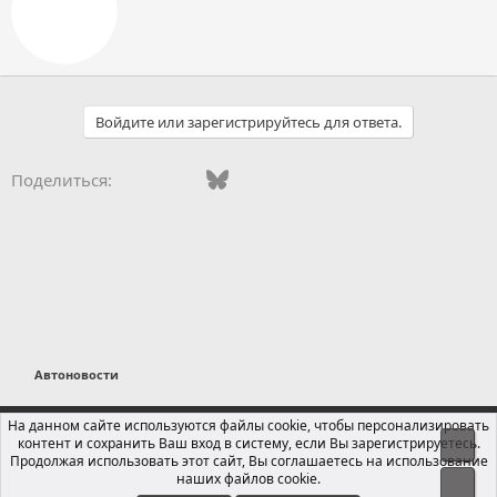
т
о
р
Войдите или зарегистрируйтесь для ответа.
Vkontakte
Facebook
Bluesky
WhatsApp
Telegram
Электронная поч
Ссылка
Поделиться:
Автоновости
Russian (RU)
На данном сайте используются файлы cookie, чтобы персонализировать
контент и сохранить Ваш вход в систему, если Вы зарегистрируетесь.
Свер
Обратная связь
Условия и правила
Продолжая использовать этот сайт, Вы соглашаетесь на использование
Политика конфиденциальности
Помощь
Главная
R
наших файлов cookie.
Сниз
S